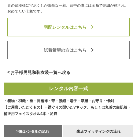
青の縞模様に宝尽くしが豪華な一着。背中の鷹には金糸で刺繍が施され、
おめでたい印象です。
宅配レンタルはこちら
試着希望の方はこちら
<
お子様男児和装衣装
一覧へ戻る
レンタル内容一式
・着物・羽織・袴・長襦袢・帯・腰紐・扇子・草履・お守り・懐剣
【ご用意いただくもの】・襟ぐりの開いたVネック、もしくは丸首の白肌着・
補正用フェイスタオル4本・足袋
宅配レンタルの流れ
来店フィッティングの流れ