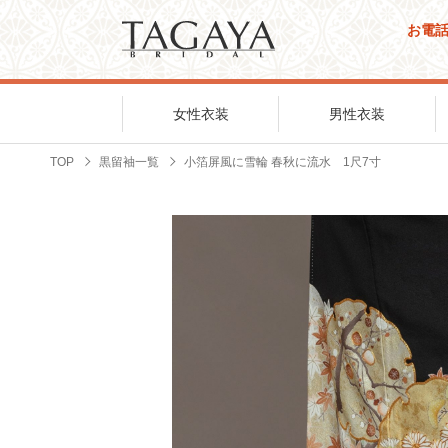
お電
女性衣装
男性衣装
TOP
黒留袖一覧
小箔屏風に雪輪 春秋に流水 1尺7寸