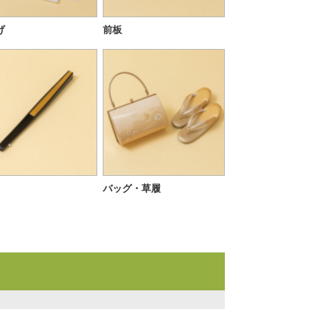
げ
前板
バッグ・草履