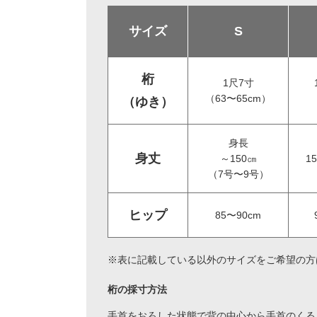
サイズ
S
桁
1尺7寸
（63〜65cm）
（ゆき）
身長
身丈
～150㎝
1
（7号〜9号）
ヒップ
85〜90cm
※表に記載している以外のサイズをご希望の方
桁の採寸方法
手首をおろした状態で背の中心から手首のくる