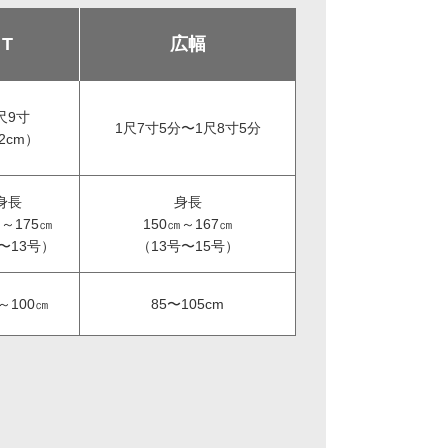
T
広幅
尺9寸
1尺7寸5分〜1尺8寸5分
2cm）
身長
身長
㎝～175㎝
150㎝～167㎝
〜13号）
（13号〜15号）
～100㎝
85〜105cm