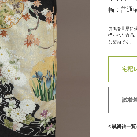
幅：
普通
屏風を背景に
描かれた逸品
な留袖です。
宅配
試着
<
黒留袖
一覧