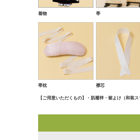
着物
帯
帯枕
襟芯
【ご用意いただくもの】・肌襦袢・裾よけ（和装ス