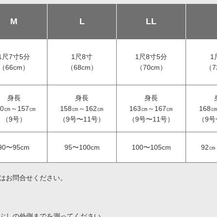
M
L
LL
1尺7寸5分
1尺8寸
1尺8寸5分
1
（66cm）
（68cm）
（70cm）
（7
身長
身長
身長
50㎝～157㎝
158㎝～162㎝
163㎝～167㎝
168
（9号）
（9号〜11号）
（9号〜11号）
（9号
90〜95cm
95〜100cm
100〜105cm
92㎝
はお問合せください。
ぶしの外側までを測ってください。