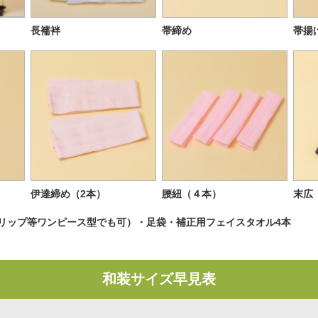
長襦袢
帯締め
帯揚
伊達締め（2本）
腰紐（４本）
末広
リップ等ワンピース型でも可）・足袋・補正用フェイスタオル4本
和装サイズ早見表